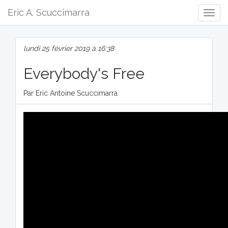
Eric A. Scuccimarra
Togg
Navig
lundi 25 février 2019 à 16:38
Everybody's Free
Par Eric Antoine Scuccimarra