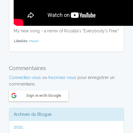
My new song - a remix of Rozalla's "Everybody's Free."
Libellés:
music
Commentaires
Connectez-vous
ou
Inscrivez-vous
pour enregistrer un
commentaire..
Sign in with Google
Archives du Blogue
2021